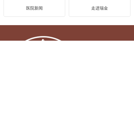
医院新闻
走进瑞金
Copyright 南通复大门诊部有限公司 All Rights Reserved.
互联网药品信息服务资格证(京)-非经营性-2020-0061