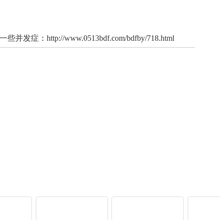
一些并发症：
http://www.0513bdf.com/bdfby/718.html